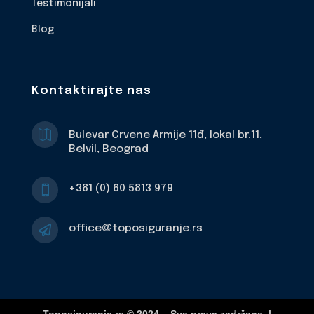
Testimonijali
Blog
Kontaktirajte nas

Bulevar Crvene Armije 11đ, lokal br.11,
Belvil, Beograd
+381 (0) 60 5813 979

office@toposiguranje.rs
