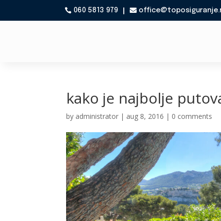
060 5813 979
office@toposiguranje.

kako je najbolje puto
by
administrator
|
aug 8, 2016
|
0 comments