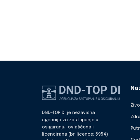
Na
Živ
DND-TOP DI je nezavisna
Zdr
agencija za zastupanje u
osiguranju, ovlašćena i
Put
licencirana (br. licence: 8954)