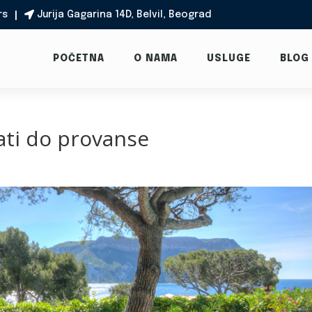
rs
Jurija Gagarina 14D, Belvil, Beograd

POČETNA
O NAMA
USLUGE
BLOG
vati do provanse