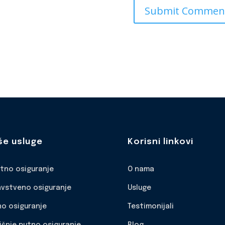
še usluge
Korisni linkovi
otno osiguranje
O nama
avstveno osiguranje
Usluge
no osiguranje
Testimonijali