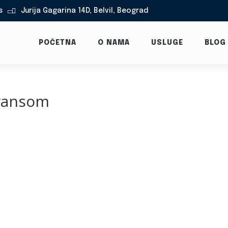
s
Jurija Gagarina 14D, Belvil, Beograd

POČETNA
O NAMA
USLUGE
BLOG
ovansom