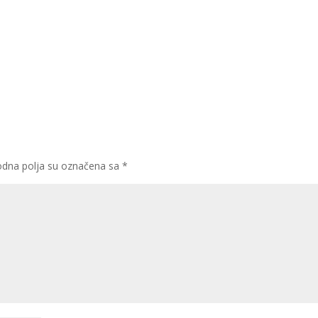
dna polja su označena sa
*