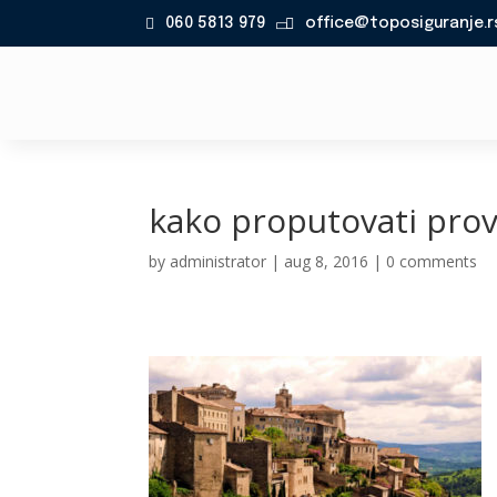
060 5813 979
office@toposiguranje.r

kako proputovati pr
by
administrator
|
aug 8, 2016
|
0 comments