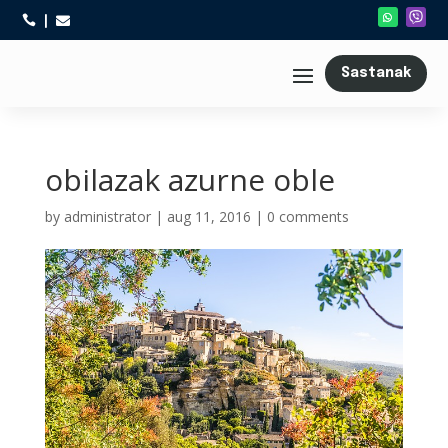



Sastanak
obilazak azurne oble
by
administrator
|
aug 11, 2016
|
0 comments