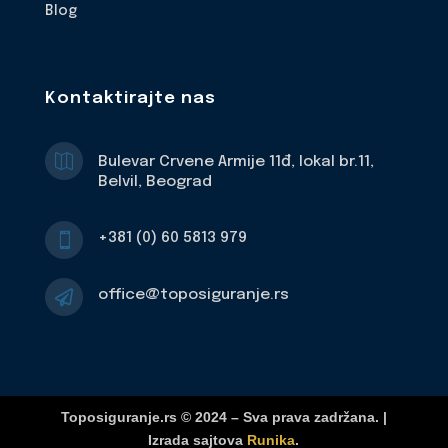
Blog
Kontaktirajte nas

Bulevar Crvene Armije 11đ, lokal br.11,
Belvil, Beograd
+381 (0) 60 5813 979

office@toposiguranje.rs

Toposiguranje.rs © 2024 – Sva prava zadržana. |
Izrada sajtova
Runika
.