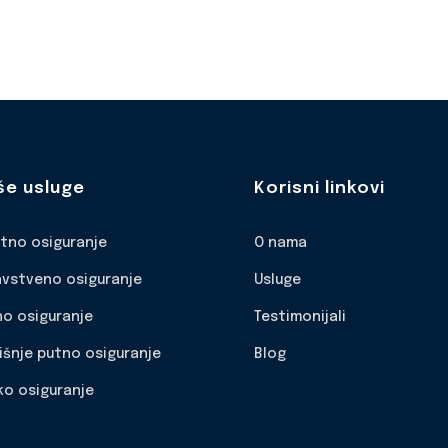
še usluge
Korisni linkovi
otno osiguranje
O nama
avstveno osiguranje
Usluge
no osiguranje
Testimonijali
išnje putno osiguranje
Blog
ko osiguranje