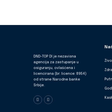
Na
DND-TOP DI je nezavisna
Živ
agencija za zastupanje u
osiguranju, ovlašćena i
Zdr
licencirana (br. licence: 8954)
Put
od strane Narodne banke
Srbije.
God
Kas