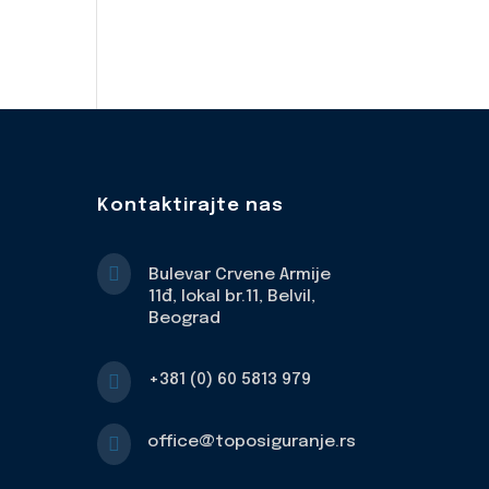
Kontaktirajte nas

Bulevar Crvene Armije
11đ, lokal br.11, Belvil,
Beograd

+381 (0) 60 5813 979

office@toposiguranje.rs