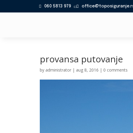
060 5813 979
office@toposiguranje.r

provansa putovanje
by
administrator
|
aug 8, 2016
|
0 comments