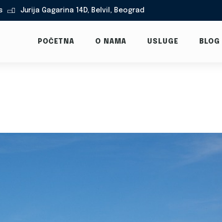
s
Jurija Gagarina 14D, Belvil, Beograd

POČETNA
O NAMA
USLUGE
BLOG