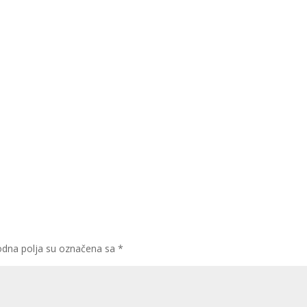
dna polja su označena sa
*