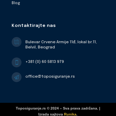
Blog
Kontaktirajte nas

Bulevar Crvene Armije 11đ, lokal br.11,
Belvil, Beograd
+381 (0) 60 5813 979

office@toposiguranje.rs

Toposiguranje.rs © 2024 – Sva prava zadržana. |
Izrada sajtova
Runika
.