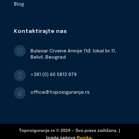
Blog
Kontaktirajte nas

Bulevar Crvene Armije 11đ, lokal br.11,
Belvil, Beograd
+381 (0) 60 5813 979

office@toposiguranje.rs

Toposiguranje.rs © 2024 – Sva prava zadržana. |
Izrada sajtova
Runika
.