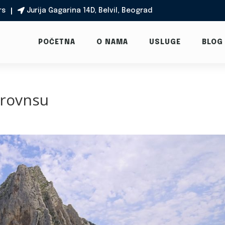
rs
Jurija Gagarina 14D, Belvil, Beograd

POČETNA
O NAMA
USLUGE
BLOG
provnsu