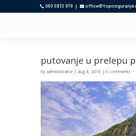
060 5813 979
office@toposiguranje.

putovanje u prelepu 
by
administrator
|
aug 8, 2016
|
0 comments