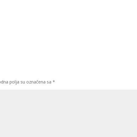
dna polja su označena sa
*