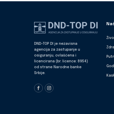
Na
Živ
DND-TOP DI je nezavisna
Zdr
agencija za zastupanje u
osiguranju, ovlašćena i
Put
licencirana (br. licence: 8954)
God
od strane Narodne banke
Srbije.
Kas