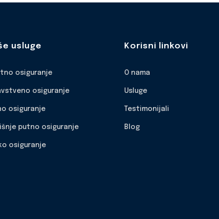
še usluge
Korisni linkovi
otno osiguranje
O nama
avstveno osiguranje
Usluge
no osiguranje
Testimonijali
išnje putno osiguranje
Blog
ko osiguranje