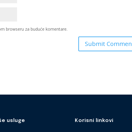
ovom browseru za buduće komentare.
še usluge
Korisni linkovi