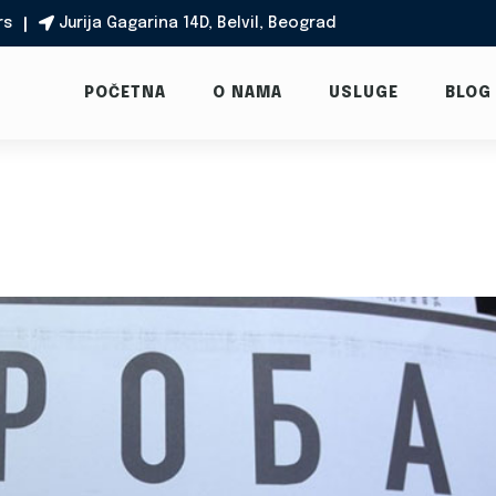
rs
Jurija Gagarina 14D, Belvil, Beograd

POČETNA
O NAMA
USLUGE
BLOG