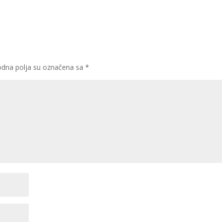
dna polja su označena sa
*