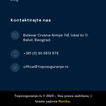
Kontaktirajte nas

Bulevar Crvene Armije 11đ, lokal br.11,
Belvil, Beograd
+381 (0) 60 5813 979

office@toposiguranje.rs

Toposiguranje.rs © 2024 – Sva prava zadržana. |
Izrada sajtova
Runika
.