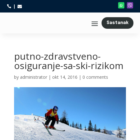



Sastanak
putno-zdravstveno-
osiguranje-sa-ski-rizikom
by
administrator
|
okt 14, 2016
|
0 comments