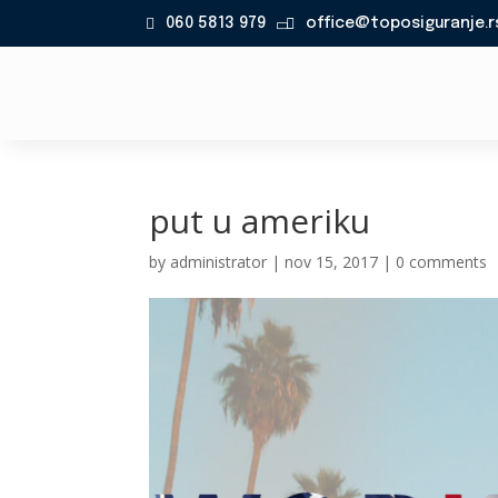
060 5813 979
office@toposiguranje.r

put u ameriku
by
administrator
|
nov 15, 2017
|
0 comments