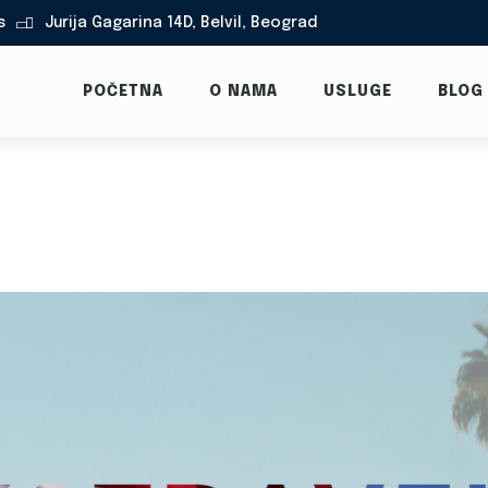
s
Jurija Gagarina 14D, Belvil, Beograd

POČETNA
O NAMA
USLUGE
BLOG