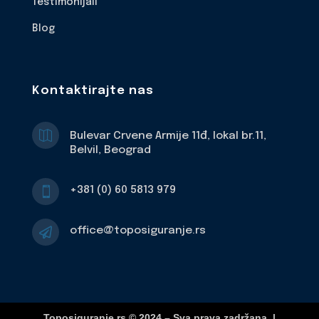
Testimonijali
Blog
Kontaktirajte nas

Bulevar Crvene Armije 11đ, lokal br.11,
Belvil, Beograd
+381 (0) 60 5813 979

office@toposiguranje.rs

Toposiguranje.rs © 2024 – Sva prava zadržana. |