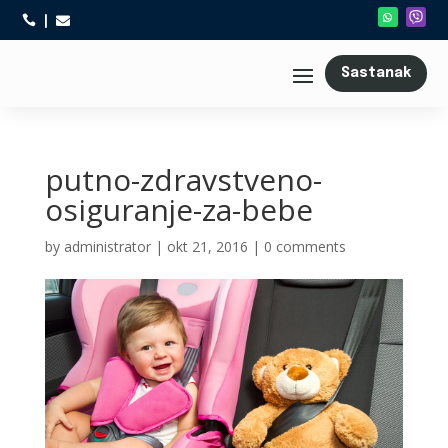



Sastanak
putno-zdravstveno-
osiguranje-za-bebe
by
administrator
|
okt 21, 2016
|
0 comments