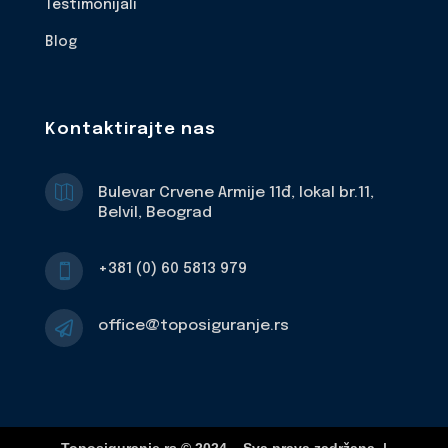
Testimonijali
Blog
Kontaktirajte nas

Bulevar Crvene Armije 11đ, lokal br.11,
Belvil, Beograd
+381 (0) 60 5813 979

office@toposiguranje.rs
