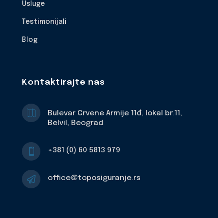
Usluge
Testimonijali
Blog
Kontaktirajte nas

Bulevar Crvene Armije 11đ, lokal br.11,
Belvil, Beograd
+381 (0) 60 5813 979

office@toposiguranje.rs
