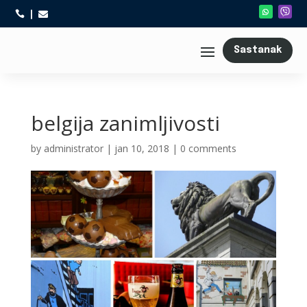



Sastanak
belgija zanimljivosti
by
administrator
|
jan 10, 2018
|
0 comments