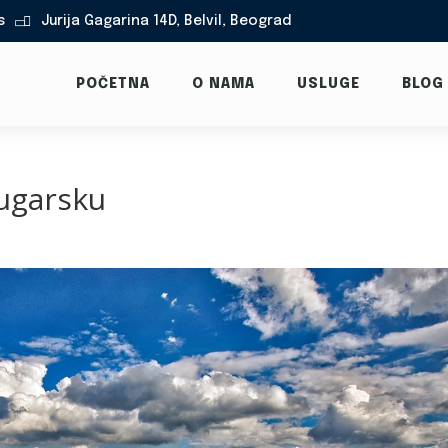
s
Jurija Gagarina 14D, Belvil, Beograd

POČETNA
O NAMA
USLUGE
BLOG
bugarsku