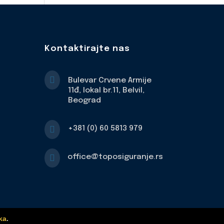
Kontaktirajte nas

Bulevar Crvene Armije
11đ, lokal br.11, Belvil,
Beograd

+381 (0) 60 5813 979

office@toposiguranje.rs
ka
.