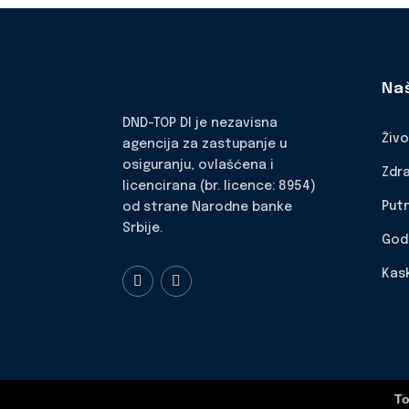
Na
DND-TOP DI je nezavisna
Živ
agencija za zastupanje u
osiguranju, ovlašćena i
Zdr
licencirana (br. licence: 8954)
Put
od strane Narodne banke
Srbije.
God
Kas
To