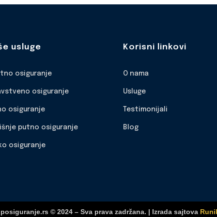
še usluge
Korisni linkovi
otno osiguranje
O nama
avstveno osiguranje
Usluge
no osiguranje
Testimonijali
išnje putno osiguranje
Blog
ko osiguranje
posiguranje.rs © 2024 – Sva prava zadržana. | Izrada sajtova
Runi