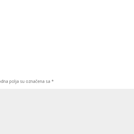
dna polja su označena sa
*