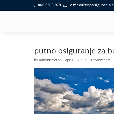
060 5813 979
office@toposiguranje.r

putno osiguranje za 
by
administrator
|
apr 10, 2017
|
0 comments