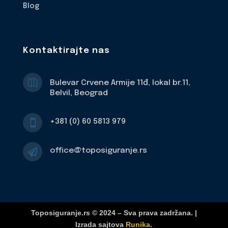
Blog
Kontaktirajte nas

Bulevar Crvene Armije 11đ, lokal br.11,
Belvil, Beograd
+381 (0) 60 5813 979

office@toposiguranje.rs

Toposiguranje.rs © 2024 – Sva prava zadržana. |
Izrada sajtova
Runika
.