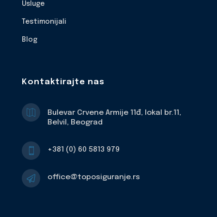
Usluge
Testimonijali
Blog
Kontaktirajte nas

Bulevar Crvene Armije 11đ, lokal br.11,
Belvil, Beograd
+381 (0) 60 5813 979

office@toposiguranje.rs
