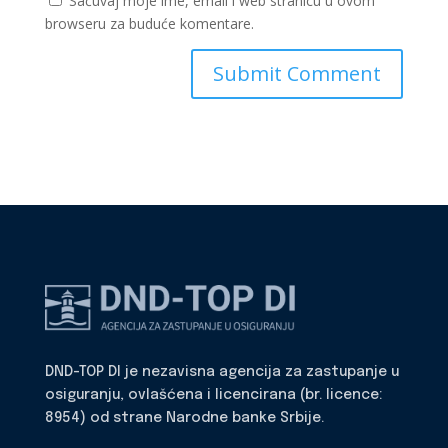
Sačuvaj moje ime, email i web stranicu u ovom
browseru za buduće komentare.
DND-TOP DI je nezavisna agencija za zastupanje u
osiguranju, ovlašćena i licencirana (br. licence:
8954) od strane Narodne banke Srbije.