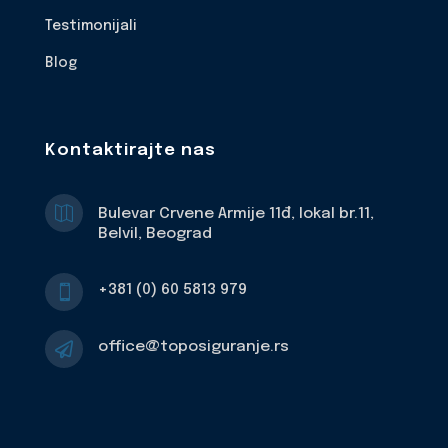
Testimonijali
Blog
Kontaktirajte nas

Bulevar Crvene Armije 11đ, lokal br.11,
Belvil, Beograd
+381 (0) 60 5813 979

office@toposiguranje.rs
