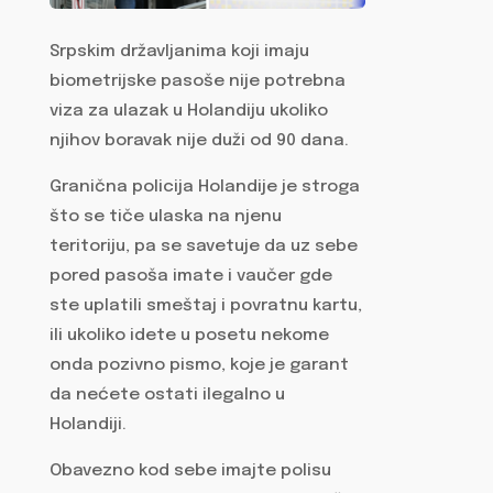
Srpskim državljanima koji imaju
biometrijske pasoše nije potrebna
viza za ulazak u Holandiju ukoliko
njihov boravak nije duži od 90 dana.
Granična policija Holandije je stroga
što se tiče ulaska na njenu
teritoriju, pa se savetuje da uz sebe
pored pasoša imate i vaučer gde
ste uplatili smeštaj i povratnu kartu,
ili ukoliko idete u posetu nekome
onda pozivno pismo, koje je garant
da nećete ostati ilegalno u
Holandiji.
Obavezno kod sebe imajte polisu