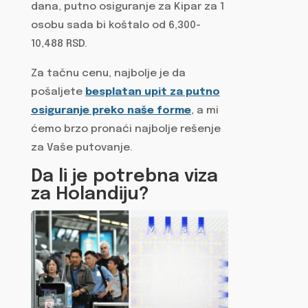
dana, putno osiguranje za Kipar za 1
osobu sada bi koštalo od 6,300-
10,488 RSD.
Za tačnu cenu, najbolje je da
pošaljete
besplatan upit za putno
osiguranje preko naše forme
, a mi
ćemo brzo pronaći najbolje rešenje
za Vaše putovanje.
Da li je potrebna viza
za Holandiju?