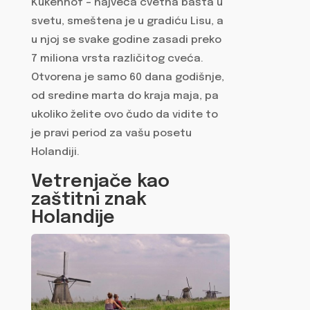
Kukenhof – najveća cvetna bašta u
svetu, smeštena je u gradiću Lisu, a
u njoj se svake godine zasadi preko
7 miliona vrsta različitog cveća.
Otvorena je samo 60 dana godišnje,
od sredine marta do kraja maja, pa
ukoliko želite ovo čudo da vidite to
je pravi period za vašu posetu
Holandiji.
Vetrenjače kao
zaštitni znak
Holandije