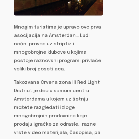
Mnogim turistima je upravo ovo prva
asocijacija na Amsterdan… Ludi
noćni provod uz striptiz i
mnogobrojne klubove u kojima
postoje raznovsni programi privlače
veliki broj posetilaca.
Takozvana Crvena zona ili Red Light
District je deo u samom centru
Amsterdama u kojem uz šetnju
možete razgledati izloge
mnogobrojnih prodavnica koje
prodaju igračke za odrasle, razne
vrste video materijala, časopisa, pa