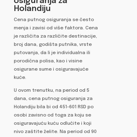
osiguranja za
Holandiju
Cena putnog osiguranja se često
menja i zavisi od više faktora. Cena
je različita za različite destinacije,
broj dana, godišta putnika, vrste
putovanja, da li je individualna ili
porodična polisa, kao i visine
osigurane sume i osiguravajuće
kuće.
U ovom trenutku, na period od 5
dana, cena putnog osiguranja za
Holandiju bila bi od 451-601 RSD po
osobi zavisno od toga za koju se
osiguravajuću kuću odlučite i koji
nivo zaštite želite. Na period od 90