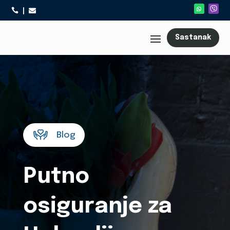



Sastanak
Blog
Putno
osiguranje za