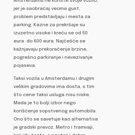
Amsterdamu ne koriste svoje vozilo,
jer je saobraćaj veoma gust,
problem predstavljaju i mesta za
parking. Kazne za prekršaje su
izuzetno visoke i kreću se od 50
eura do 600 eura. Najčešće se
kažnjavaju prekoračenje brzine,
pogrešno parkiranje i nevezivanje
pojaseva.
Taksi vozila u Amsterdamu i drugim
velikim gradovima ima dosta, s tim
što cene taksi usluga nisu niske.
Mada je to bolji izbor nego
korišćenje sopstvenog automobila.
Ono što se savetuje kao alternativa
je gradski prevoz. Metro i tramvaji,