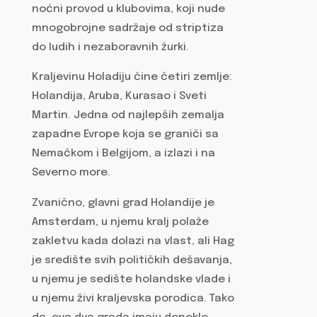
noćni provod u klubovima, koji nude
mnogobrojne sadržaje od striptiza
do ludih i nezaboravnih žurki.
Kraljevinu Holadiju čine četiri zemlje:
Holandija, Aruba, Kurasao i Sveti
Martin. Jedna od najlepših zemalja
zapadne Evrope koja se graniči sa
Nemačkom i Belgijom, a izlazi i na
Severno more.
Zvanično, glavni grad Holandije je
Amsterdam, u njemu kralj polaže
zakletvu kada dolazi na vlast, ali Hag
je središte svih političkih dešavanja,
u njemu je sedište holandske vlade i
u njemu živi kraljevska porodica. Tako