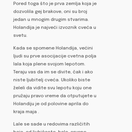
Pored toga što je prva zemlja koja je
dozvolila gej brakove, oni su broj
jedan u mnogim drugim stvarima.
Holandija je najveći izvoznik cveća u
svetu.
Kada se spomene Holandija, većini
ljudi su prve asocijacije cvetna polja
lala koja plene svojom lepotom.
Teraju vas da im se divite, čak i ako
niste ljubitelj cveća. Ukoliko biste
želeli da vidite svu lepotu koju one
pružaju pravo vreme da otputujete u
Holandiju je od polovine aprila do
kraja maja .
Lale se sade u redovima različitih