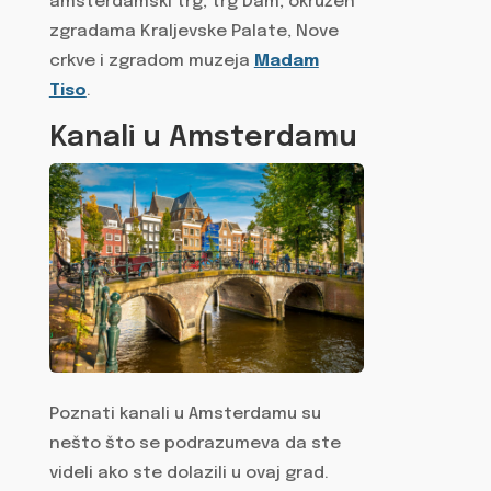
amsterdamski trg, trg Dam, okružen
zgradama Kraljevske Palate, Nove
crkve i zgradom muzeja
Madam
Tiso
.
Kanali u Amsterdamu
Poznati kanali u Amsterdamu su
nešto što se podrazumeva da ste
videli ako ste dolazili u ovaj grad.