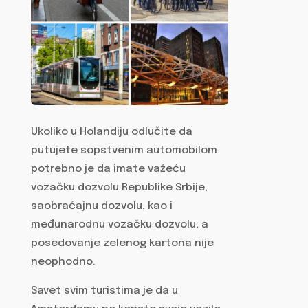
Ukoliko u Holandiju odlučite da
putujete sopstvenim automobilom
potrebno je da imate važeću
vozačku dozvolu Republike Srbije,
saobraćajnu dozvolu, kao i
međunarodnu vozačku dozvolu, a
posedovanje zelenog kartona nije
neophodno.
Savet svim turistima je da u