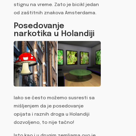
stignu na vreme. Zato je bicikl jedan
od zaštitnih znakova Amsterdama.
Posedovanje
narkotika u Holandiji
Iako se često možemo susresti sa
mišljenjem da je posedovanje
opijata i raznih droga u Holandiji
dozvoljeno, to nije tačno!
Isto kao i u drugim zemljama ovo je