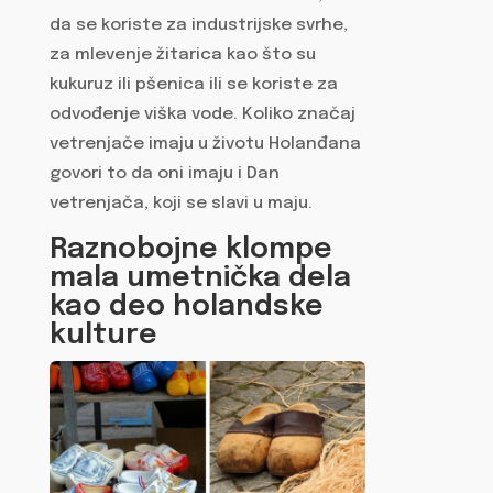
da se koriste za industrijske svrhe,
za mlevenje žitarica kao što su
kukuruz ili pšenica ili se koriste za
odvođenje viška vode. Koliko značaj
vetrenjače imaju u životu Holanđana
govori to da oni imaju i Dan
vetrenjača, koji se slavi u maju.
Raznobojne klompe
mala umetnička dela
kao deo holandske
kulture