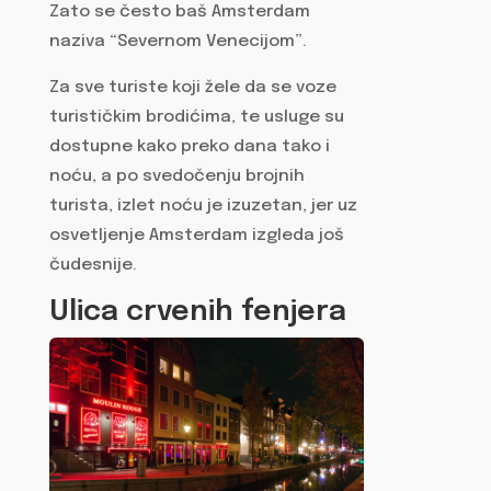
Zato se često baš Amsterdam
naziva “Severnom Venecijom”.
Za sve turiste koji žele da se voze
turističkim brodićima, te usluge su
dostupne kako preko dana tako i
noću, a po svedočenju brojnih
turista, izlet noću je izuzetan, jer uz
osvetljenje Amsterdam izgleda još
čudesnije.
Ulica crvenih fenjera