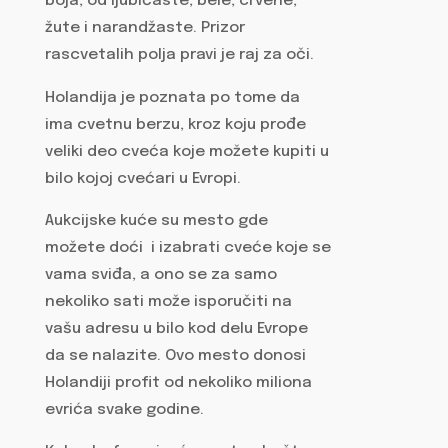
boja, od ljubičaste, bele, crvene,
žute i narandžaste. Prizor
rascvetalih polja pravi je raj za oči.
Holandija je poznata po tome da
ima cvetnu berzu, kroz koju prođe
veliki deo cveća koje možete kupiti u
bilo kojoj cvećari u Evropi.
Aukcijske kuće su mesto gde
možete doći i izabrati cveće koje se
vama sviđa, a ono se za samo
nekoliko sati može isporučiti na
vašu adresu u bilo kod delu Evrope
da se nalazite. Ovo mesto donosi
Holandiji profit od nekoliko miliona
evrića svake godine.