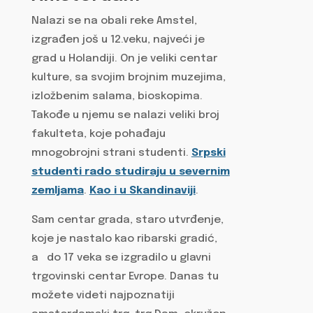
Nalazi se na obali reke Amstel,
izgrađen još u 12.veku, najveći je
grad u Holandiji. On je veliki centar
kulture, sa svojim brojnim muzejima,
izložbenim salama, bioskopima.
Takođe u njemu se nalazi veliki broj
fakulteta, koje pohađaju
mnogobrojni strani studenti.
Srpski
studenti rado studiraju u severnim
zemljama
.
Kao i u Skandinaviji
.
Sam centar grada, staro utvrđenje,
koje je nastalo kao ribarski gradić,
a do 17 veka se izgradilo u glavni
trgovinski centar Evrope. Danas tu
možete videti najpoznatiji