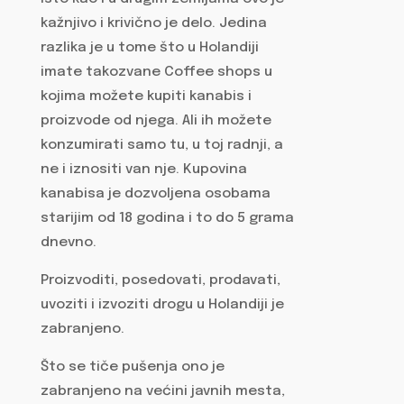
kažnjivo i krivično je delo. Jedina
razlika je u tome što u Holandiji
imate takozvane Coffee shops u
kojima možete kupiti kanabis i
proizvode od njega. Ali ih možete
konzumirati samo tu, u toj radnji, a
ne i iznositi van nje. Kupovina
kanabisa je dozvoljena osobama
starijim od 18 godina i to do 5 grama
dnevno.
Proizvoditi, posedovati, prodavati,
uvoziti i izvoziti drogu u Holandiji je
zabranjeno.
Što se tiče pušenja ono je
zabranjeno na većini javnih mesta,