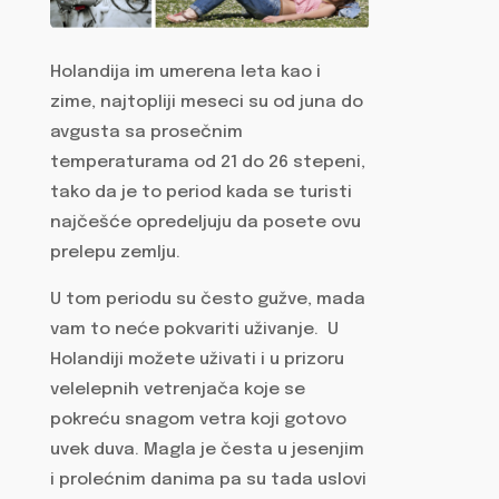
Holandija im umerena leta kao i
zime, najtopliji meseci su od juna do
avgusta sa prosečnim
temperaturama od 21 do 26 stepeni,
tako da je to period kada se turisti
najčešće opredeljuju da posete ovu
prelepu zemlju.
U tom periodu su često gužve, mada
vam to neće pokvariti uživanje. U
Holandiji možete uživati i u prizoru
velelepnih vetrenjača koje se
pokreću snagom vetra koji gotovo
uvek duva. Magla je česta u jesenjim
i prolećnim danima pa su tada uslovi