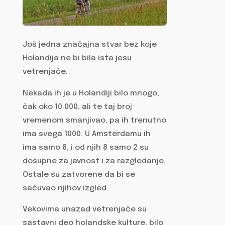
Još jedna značajna stvar bez koje
Holandija ne bi bila ista jesu
vetrenjače.
Nekada ih je u Holandiji bilo mnogo,
čak oko 10 000, ali te taj broj
vremenom smanjivao, pa ih trenutno
ima svega 1000. U Amsterdamu ih
ima samo 8, i od njih 8 samo 2 su
dosupne za javnost i za razgledanje.
Ostale su zatvorene da bi se
sačuvao njihov izgled.
Vekovima unazad vetrenjače su
sastavni deo holandske kulture, bilo