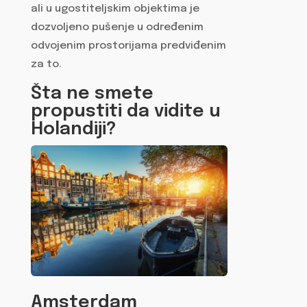
ali u ugostiteljskim objektima je
dozvoljeno pušenje u određenim
odvojenim prostorijama predviđenim
za to.
Šta ne smete
propustiti da vidite u
Holandiji?
Amsterdam