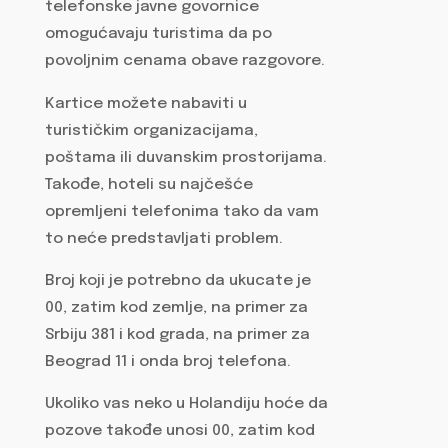
telefonske javne govornice
omogućavaju turistima da po
povoljnim cenama obave razgovore.
Kartice možete nabaviti u
turističkim organizacijama,
poštama ili duvanskim prostorijama.
Takođe, hoteli su najčešće
opremljeni telefonima tako da vam
to neće predstavljati problem.
Broj koji je potrebno da ukucate je
00, zatim kod zemlje, na primer za
Srbiju 381 i kod grada, na primer za
Beograd 11 i onda broj telefona.
Ukoliko vas neko u Holandiju hoće da
pozove takođe unosi 00, zatim kod