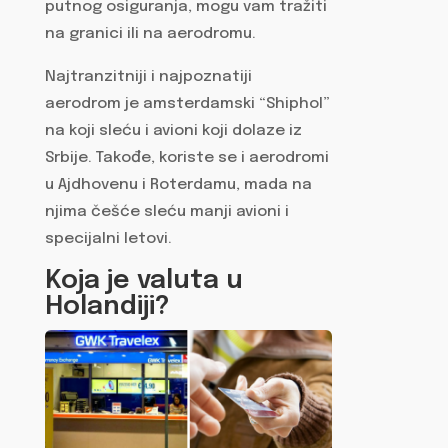
putnog osiguranja, mogu vam tražiti
na granici ili na aerodromu.
Najtranzitniji i najpoznatiji
aerodrom je amsterdamski “Shiphol”
na koji sleću i avioni koji dolaze iz
Srbije. Takođe, koriste se i aerodromi
u Ajdhovenu i Roterdamu, mada na
njima češće sleću manji avioni i
specijalni letovi.
Koja je valuta u
Holandiji?