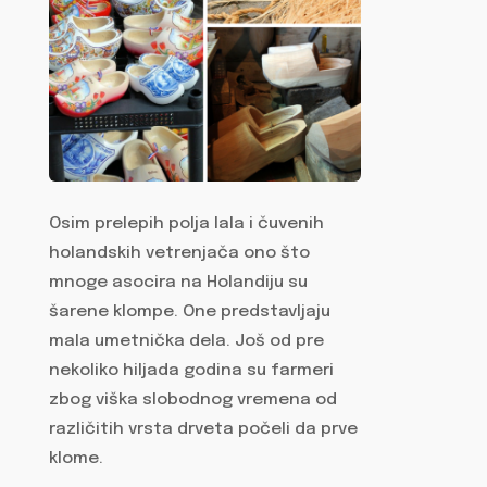
Osim prelepih polja lala i čuvenih
holandskih vetrenjača ono što
mnoge asocira na Holandiju su
šarene klompe. One predstavljaju
mala umetnička dela. Još od pre
nekoliko hiljada godina su farmeri
zbog viška slobodnog vremena od
različitih vrsta drveta počeli da prve
klome.