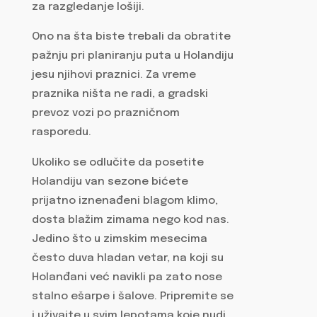
za razgledanje lošiji.
Ono na šta biste trebali da obratite
pažnju pri planiranju puta u Holandiju
jesu njihovi praznici. Za vreme
praznika ništa ne radi, a gradski
prevoz vozi po prazničnom
rasporedu.
Ukoliko se odlučite da posetite
Holandiju van sezone bićete
prijatno iznenađeni blagom klimo,
dosta blažim zimama nego kod nas.
Jedino što u zimskim mesecima
često duva hladan vetar, na koji su
Holanđani već navikli pa zato nose
stalno ešarpe i šalove. Pripremite se
i uživajte u svim lepotama koje nudi