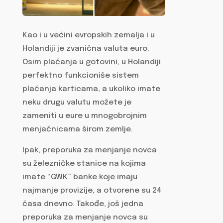
Kao i u većini evropskih zemalja i u
Holandiji je zvanična valuta euro.
Osim plaćanja u gotovini, u Holandiji
perfektno funkcioniše sistem
plaćanja karticama, a ukoliko imate
neku drugu valutu možete je
zameniti u eure u mnogobrojnim
menjačnicama širom zemlje.
Ipak, preporuka za menjanje novca
su železničke stanice na kojima
imate “GWK” banke koje imaju
najmanje provizije, a otvorene su 24
časa dnevno. Takođe, još jedna
preporuka za menjanje novca su