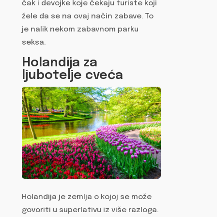
čak i devojke koje čekaju turiste koji
žele da se na ovaj način zabave. To
je nalik nekom zabavnom parku
seksa.
Holandija za
ljubotelje cveća
Holandija je zemlja o kojoj se može
govoriti u superlativu iz više razloga.