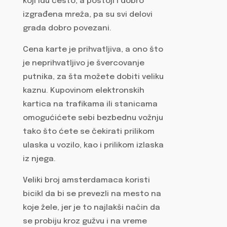
koji idu često, a postoji i dobro
izgrađena mreža, pa su svi delovi
grada dobro povezani.
Cena karte je prihvatljiva, a ono što
je neprihvatljivo je švercovanje
putnika, za šta možete dobiti veliku
kaznu. Kupovinom elektronskih
kartica na trafikama ili stanicama
omogućićete sebi bezbednu vožnju
tako što ćete se čekirati prilikom
ulaska u vozilo, kao i prilikom izlaska
iz njega.
Veliki broj amsterdamaca koristi
bicikl da bi se prevezli na mesto na
koje žele, jer je to najlakši način da
se probiju kroz gužvu i na vreme