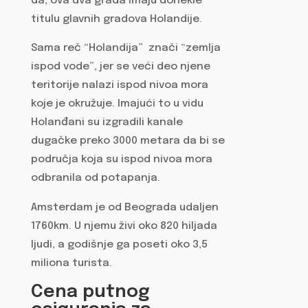
da, ova dva grada imaju donekle
titulu glavnih gradova Holandije.
Sama reč “Holandija” znači “zemlja
ispod vode”, jer se veći deo njene
teritorije nalazi ispod nivoa mora
koje je okružuje. Imajući to u vidu
Holanđani su izgradili kanale
dugačke preko 3000 metara da bi se
područja koja su ispod nivoa mora
odbranila od potapanja.
Amsterdam je od Beograda udaljen
1760km. U njemu živi oko 820 hiljada
ljudi, a godišnje ga poseti oko 3,5
miliona turista.
Cena putnog