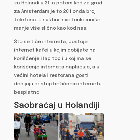
za Holandiju 31, a potom kod za grad,
za Amsterdam je to 20 i onda broj
telefona. U suštini, sve funkcioniše
manje više slično kao kod nas.
Što se tiče interneta, postoje
internet kafei u kojim dobijate na
korišćenje i lap top i u kojima se
korišćenje interneta naplaćuje, a u
većini hotela i restorana gosti
dobijaju pristup bežičnom internetu
besplatno.
Saobraćaj u Holandiji