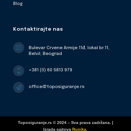
Blog
Kontaktirajte nas

Bulevar Crvene Armije 11đ, lokal br.11,
Belvil, Beograd
+381 (0) 60 5813 979

office@toposiguranje.rs

Toposiguranje.rs © 2024 – Sva prava zadržana. |
Izrada sajtova
Runika
.