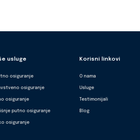
še usluge
Korisni linkovi
otno osiguranje
O nama
avstveno osiguranje
Usluge
no osiguranje
Testimonijali
išnje putno osiguranje
Blog
ko osiguranje