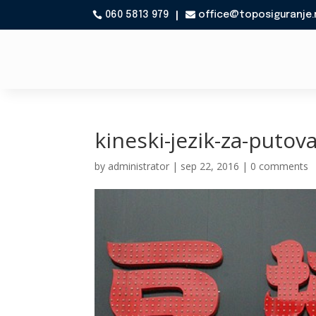
060 5813 979
office@toposiguranje.

kineski-jezik-za-putov
by
administrator
|
sep 22, 2016
|
0 comments