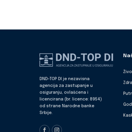
Na
Živ
DND-TOP DI je nezavisna
Zdr
agencija za zastupanje u
osiguranju, ovlašćena i
Put
licencirana (br. licence: 8954)
God
od strane Narodne banke
Srbije.
Kas