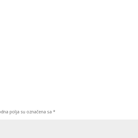
dna polja su označena sa
*