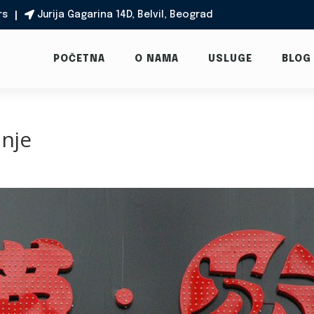
rs
Jurija Gagarina 14D, Belvil, Beograd

POČETNA
O NAMA
USLUGE
BLOG
anje