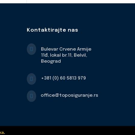
Kontaktirajte nas

Bulevar Crvene Armije
11đ, lokal br.11, Belvil,
Beograd

+381 (0) 60 5813 979

office@toposiguranje.rs
ka
.