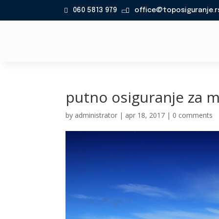
060 5813 979
office@toposiguranje.r

putno osiguranje za m
by
administrator
|
apr 18, 2017
|
0 comments