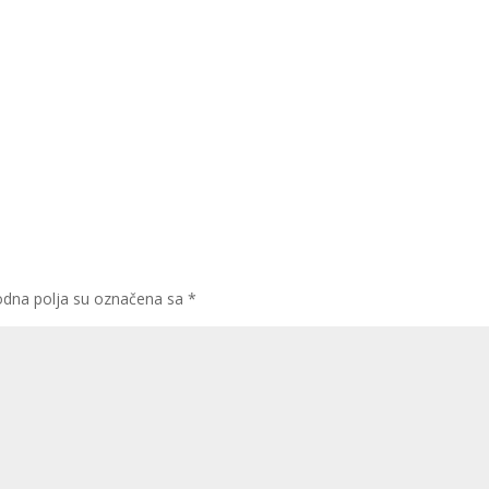
dna polja su označena sa
*