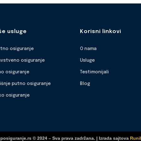
še usluge
Korisni linkovi
otno osiguranje
O nama
avstveno osiguranje
Usluge
no osiguranje
Testimonijali
išnje putno osiguranje
Blog
ko osiguranje
posiguranje.rs © 2024 – Sva prava zadržana. | Izrada sajtova
Runi