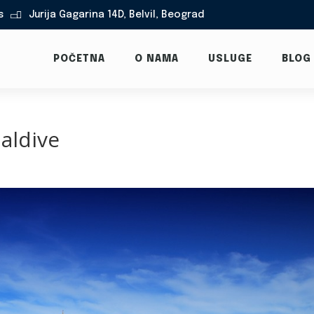
s
Jurija Gagarina 14D, Belvil, Beograd

POČETNA
O NAMA
USLUGE
BLOG
aldive