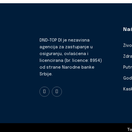
Na
DND-TOP DI je nezavisna
Živ
agencija za zastupanje u
osiguranju, ovlašćena i
Zdr
licencirana (br. licence: 8954)
Put
od strane Narodne banke
Srbije.
God
Kas
To