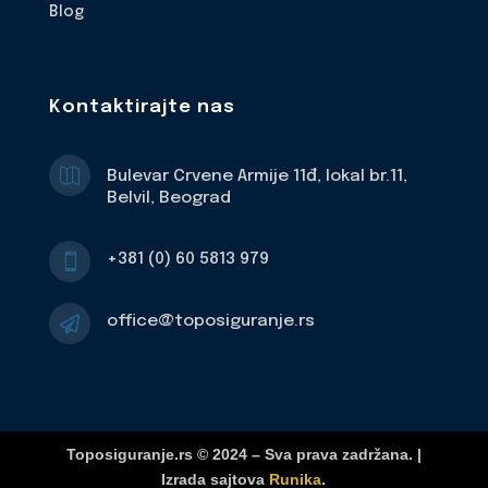
Blog
Kontaktirajte nas

Bulevar Crvene Armije 11đ, lokal br.11,
Belvil, Beograd
+381 (0) 60 5813 979

office@toposiguranje.rs

Toposiguranje.rs © 2024 – Sva prava zadržana. |
Izrada sajtova
Runika
.