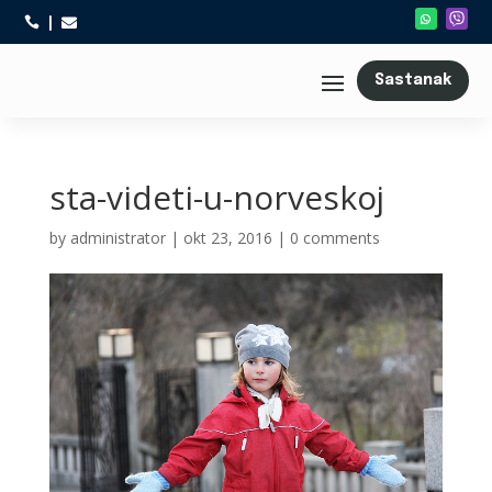



Sastanak
sta-videti-u-norveskoj
by
administrator
|
okt 23, 2016
|
0 comments