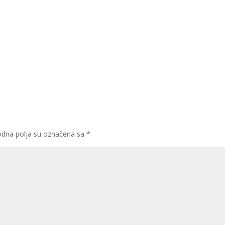
dna polja su označena sa
*