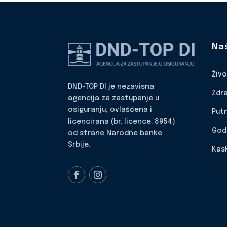
Na
Živ
DND-TOP DI je nezavisna
Zdr
agencija za zastupanje u
osiguranju, ovlašćena i
Put
licencirana (br. licence: 8954)
God
od strane Narodne banke
Srbije.
Kas