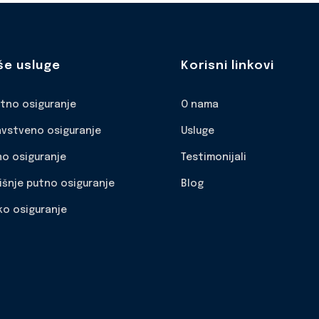
še usluge
Korisni linkovi
otno osiguranje
O nama
avstveno osiguranje
Usluge
no osiguranje
Testimonijali
išnje putno osiguranje
Blog
ko osiguranje