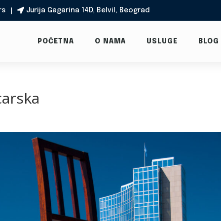
rs
Jurija Gagarina 14D, Belvil, Beograd

POČETNA
O NAMA
USLUGE
BLOG
carska