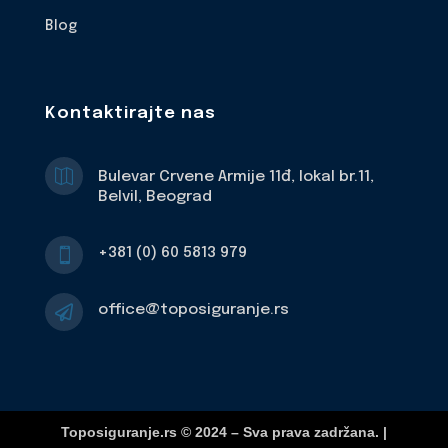
Blog
Kontaktirajte nas

Bulevar Crvene Armije 11đ, lokal br.11,
Belvil, Beograd
+381 (0) 60 5813 979

office@toposiguranje.rs

Toposiguranje.rs © 2024 – Sva prava zadržana. |