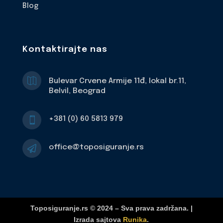
Blog
Kontaktirajte nas

Bulevar Crvene Armije 11đ, lokal br.11,
Belvil, Beograd
+381 (0) 60 5813 979

office@toposiguranje.rs

Toposiguranje.rs © 2024 – Sva prava zadržana. |
Izrada sajtova
Runika
.