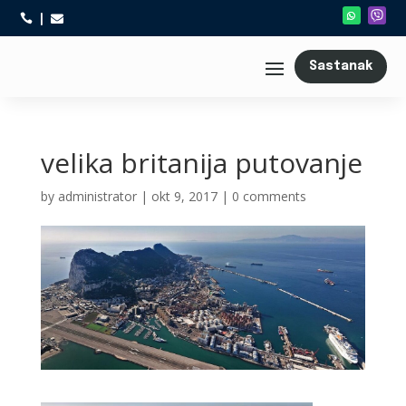



Sastanak
velika britanija putovanje
by
administrator
|
okt 9, 2017
|
0 comments