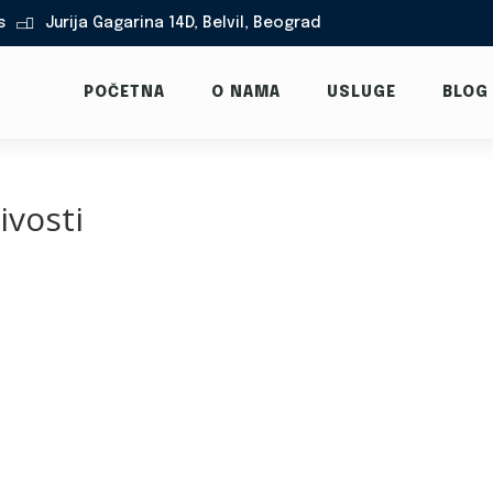
s
Jurija Gagarina 14D, Belvil, Beograd

POČETNA
O NAMA
USLUGE
BLOG
ivosti