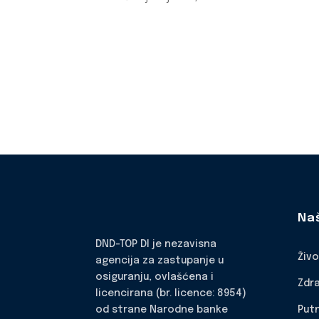
Na
DND-TOP DI je nezavisna
Živ
agencija za zastupanje u
osiguranju, ovlašćena i
Zdr
licencirana (br. licence: 8954)
Put
od strane Narodne banke