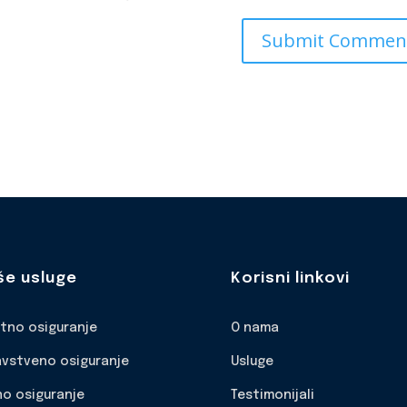
še usluge
Korisni linkovi
otno osiguranje
O nama
avstveno osiguranje
Usluge
no osiguranje
Testimonijali