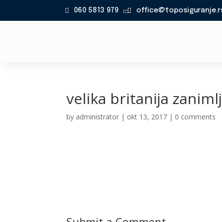
060 5813 979
office@toposiguranje.r

velika britanija zanimlj
by
administrator
|
okt 13, 2017
|
0 comments
Submit a Comment