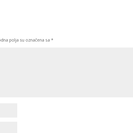
dna polja su označena sa
*