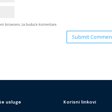
ovom browseru za buduće komentare.
še usluge
Korisni linkovi