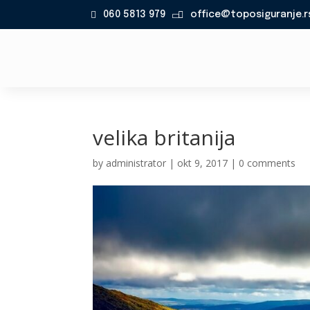
060 5813 979
office@toposiguranje.r

velika britanija
by
administrator
|
okt 9, 2017
|
0 comments