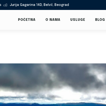
s
Jurija Gagarina 14D, Belvil, Beograd

POČETNA
O NAMA
USLUGE
BLOG