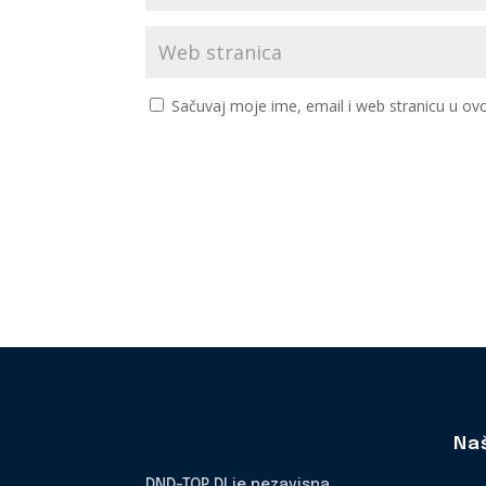
Sačuvaj moje ime, email i web stranicu u 
Na
DND-TOP DI je nezavisna