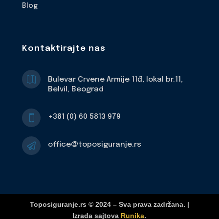
Blog
Kontaktirajte nas

Bulevar Crvene Armije 11đ, lokal br.11,
Belvil, Beograd
+381 (0) 60 5813 979

office@toposiguranje.rs

Toposiguranje.rs © 2024 – Sva prava zadržana. |
Izrada sajtova
Runika
.