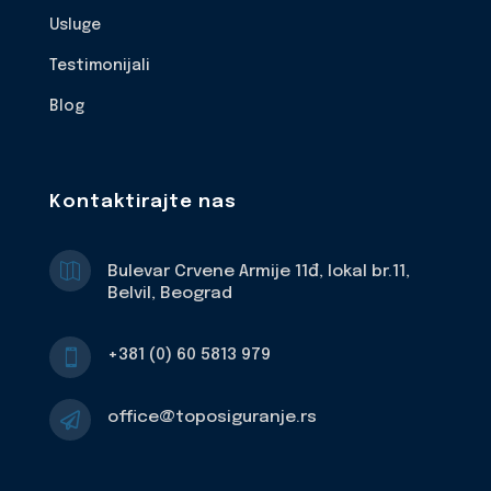
Usluge
Testimonijali
Blog
Kontaktirajte nas

Bulevar Crvene Armije 11đ, lokal br.11,
Belvil, Beograd
+381 (0) 60 5813 979

office@toposiguranje.rs
