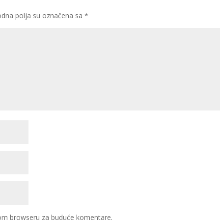
dna polja su označena sa
*
ovom browseru za buduće komentare.