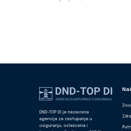
Na
Živ
DND-TOP DI je nezavisna
Zdr
agencija za zastupanje u
osiguranju, ovlašćena i
Put