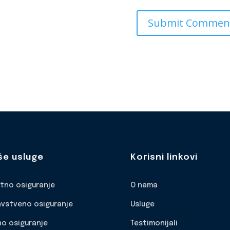
še usluge
Korisni linkovi
otno osiguranje
O nama
avstveno osiguranje
Usluge
no osiguranje
Testimonijali