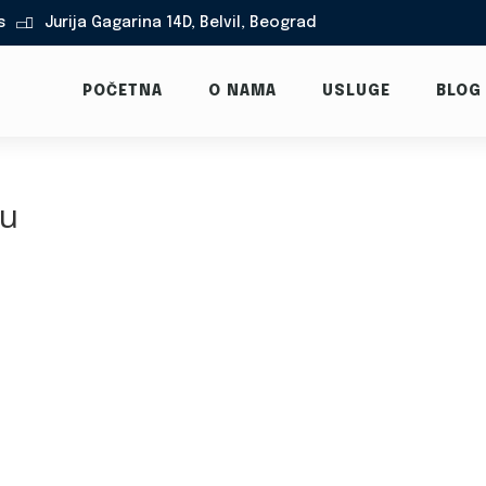
s
Jurija Gagarina 14D, Belvil, Beograd

POČETNA
O NAMA
USLUGE
BLOG
mu