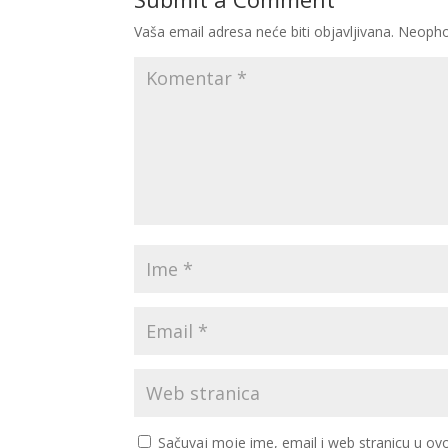
Vaša email adresa neće biti objavljivana.
Neopho
Sačuvaj moje ime, email i web stranicu u 