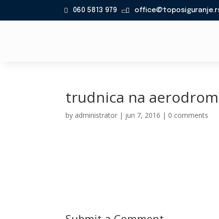
060 5813 979
office@toposiguranje.r

trudnica na aerodro
by
administrator
|
jun 7, 2016
|
0 comments
Submit a Comment