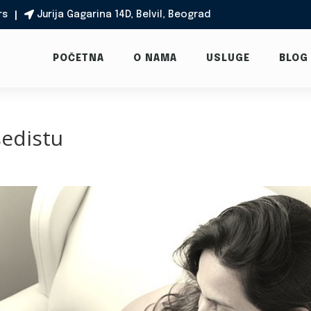
rs
Jurija Gagarina 14D, Belvil, Beograd

POČETNA
O NAMA
USLUGE
BLOG
edistu