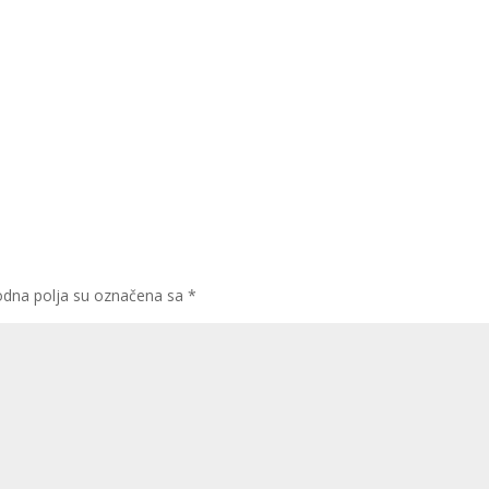
dna polja su označena sa
*