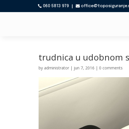
060 5813 979
office@toposiguranje.

trudnica u udobnom s
by
administrator
|
jun 7, 2016
|
0 comments