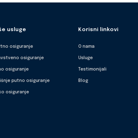
še usluge
Korisni linkovi
otno osiguranje
O nama
avstveno osiguranje
Usluge
no osiguranje
Testimonijali
išnje putno osiguranje
Blog
ko osiguranje