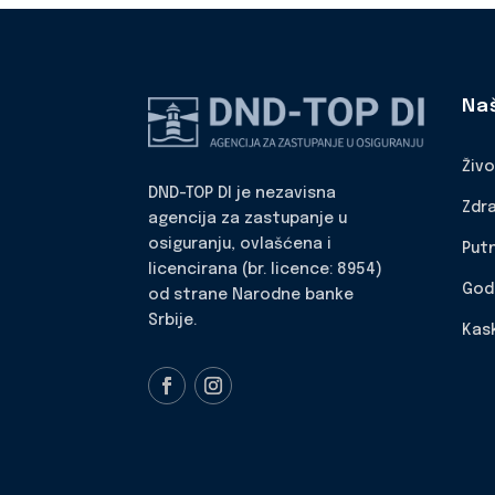
Na
Živ
DND-TOP DI je nezavisna
Zdr
agencija za zastupanje u
osiguranju, ovlašćena i
Put
licencirana (br. licence: 8954)
God
od strane Narodne banke
Srbije.
Kas