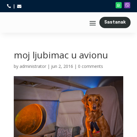



Sastanak
moj ljubimac u avionu
by
administrator
|
jun 2, 2016
|
0 comments