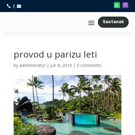



Sastanak
provod u parizu leti
by
administrator
|
jun 8, 2016
|
0 comments