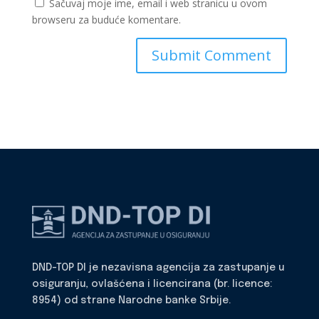
Sačuvaj moje ime, email i web stranicu u ovom
browseru za buduće komentare.
DND-TOP DI je nezavisna agencija za zastupanje u
osiguranju, ovlašćena i licencirana (br. licence:
8954) od strane Narodne banke Srbije.