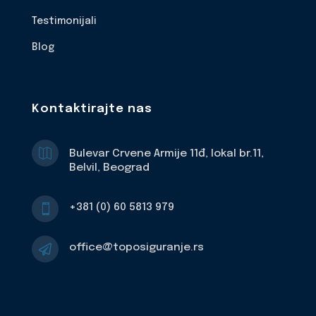
Testimonijali
Blog
Kontaktirajte nas

Bulevar Crvene Armije 11đ, lokal br.11,
Belvil, Beograd
+381 (0) 60 5813 979

office@toposiguranje.rs
