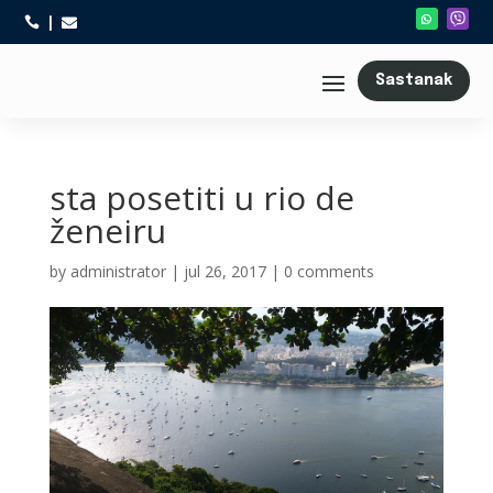



Sastanak
sta posetiti u rio de
ženeiru
by
administrator
|
jul 26, 2017
|
0 comments