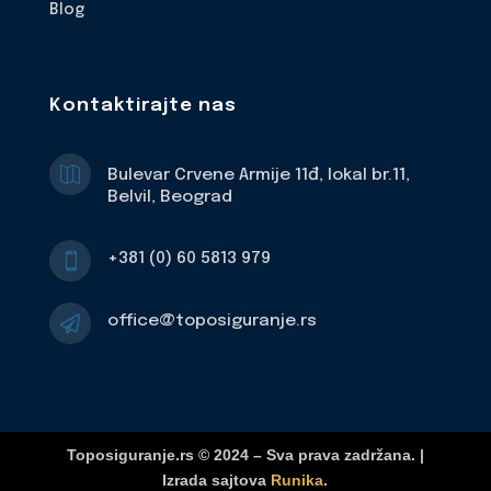
Blog
Kontaktirajte nas

Bulevar Crvene Armije 11đ, lokal br.11,
Belvil, Beograd
+381 (0) 60 5813 979

office@toposiguranje.rs

Toposiguranje.rs © 2024 – Sva prava zadržana. |
Izrada sajtova
Runika
.