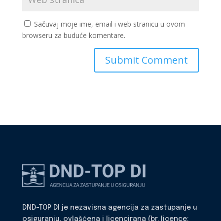
Sačuvaj moje ime, email i web stranicu u ovom
browseru za buduće komentare.
DND-TOP DI je nezavisna agencija za zastupanje u
osiguranju, ovlašćena i licencirana (br. licence: