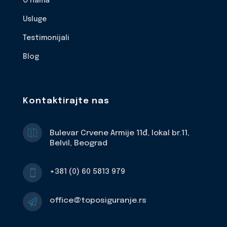
O nama
Usluge
Testimonijali
Blog
Kontaktirajte nas

Bulevar Crvene Armije 11đ, lokal br.11,
Belvil, Beograd
+381 (0) 60 5813 979

office@toposiguranje.rs
