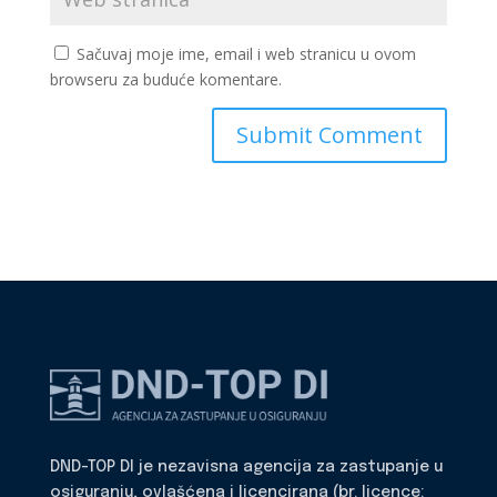
Sačuvaj moje ime, email i web stranicu u ovom
browseru za buduće komentare.
DND-TOP DI je nezavisna agencija za zastupanje u
osiguranju, ovlašćena i licencirana (br. licence: