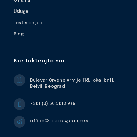
O nama
Usluge
Testimonijali
Blog
Kontaktirajte nas

Bulevar Crvene Armije 11đ, lokal br.11,
Belvil, Beograd
+381 (0) 60 5813 979

office@toposiguranje.rs
