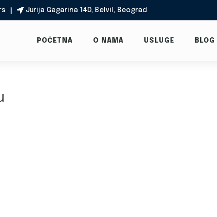
rs
Jurija Gagarina 14D, Belvil, Beograd

POČETNA
O NAMA
USLUGE
BLOG
u