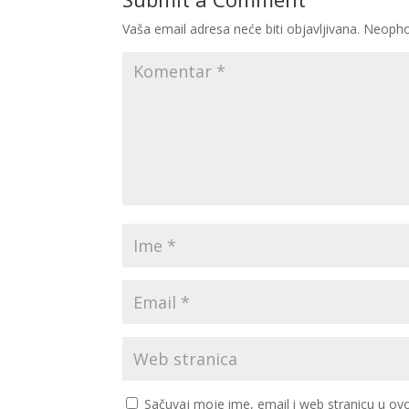
Vaša email adresa neće biti objavljivana.
Neopho
Sačuvaj moje ime, email i web stranicu u 