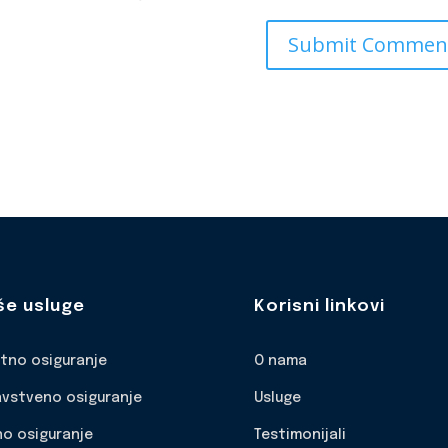
še usluge
Korisni linkovi
otno osiguranje
O nama
avstveno osiguranje
Usluge
no osiguranje
Testimonijali