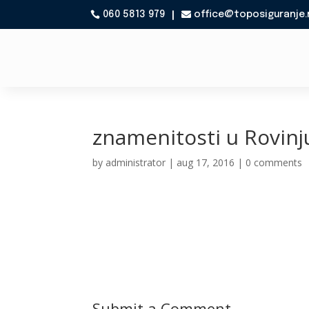
060 5813 979
office@toposiguranje.

znamenitosti u Rovinj
by
administrator
|
aug 17, 2016
|
0 comments
Submit a Comment