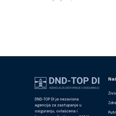
Na
Živ
DND-TOP DI je nezavisna
Zdr
agencija za zastupanje u
osiguranju, ovlašćena i
Put