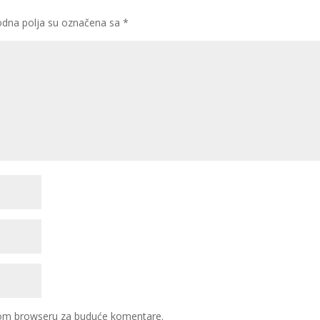
dna polja su označena sa
*
ovom browseru za buduće komentare.