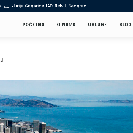
s
Jurija Gagarina 14D, Belvil, Beograd

POČETNA
O NAMA
USLUGE
BLOG
u