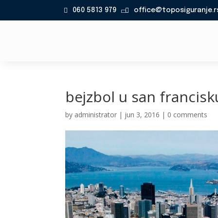
060 5813 979
office@toposiguranje.r

bejzbol u san francisk
by
administrator
|
jun 3, 2016
|
0 comments