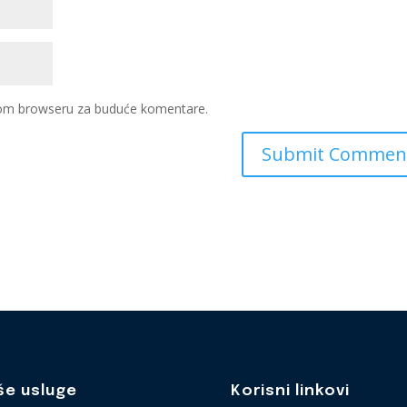
ovom browseru za buduće komentare.
še usluge
Korisni linkovi