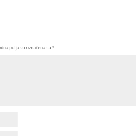
dna polja su označena sa
*