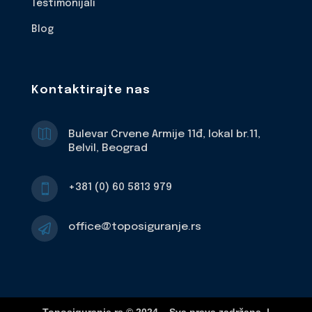
Testimonijali
Blog
Kontaktirajte nas

Bulevar Crvene Armije 11đ, lokal br.11,
Belvil, Beograd
+381 (0) 60 5813 979

office@toposiguranje.rs
