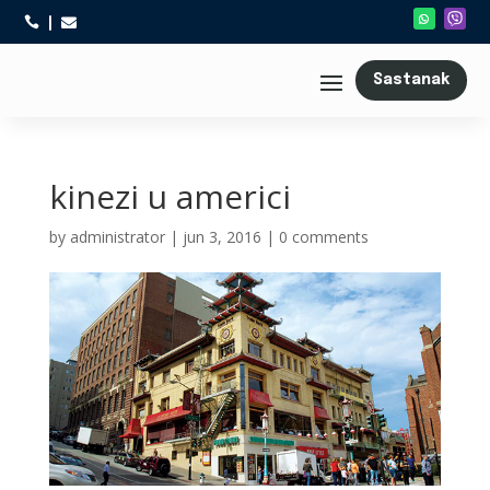



Sastanak
kinezi u americi
by
administrator
|
jun 3, 2016
|
0 comments