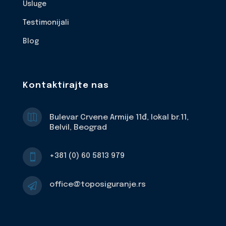
Usluge
Testimonijali
Blog
Kontaktirajte nas

Bulevar Crvene Armije 11đ, lokal br.11,
Belvil, Beograd
+381 (0) 60 5813 979

office@toposiguranje.rs
