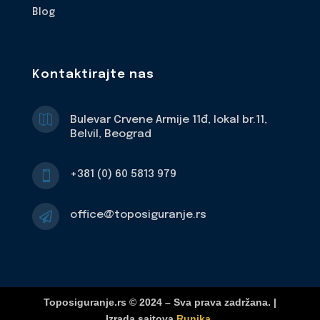
Blog
Kontaktirajte nas

Bulevar Crvene Armije 11đ, lokal br.11,
Belvil, Beograd
+381 (0) 60 5813 979

office@toposiguranje.rs

Toposiguranje.rs © 2024 – Sva prava zadržana. |
Izrada sajtova
Runika
.