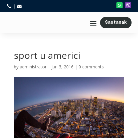



Sastanak
sport u americi
by
administrator
|
jun 3, 2016
|
0 comments