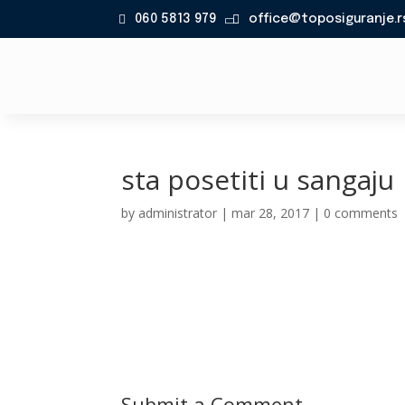
060 5813 979
office@toposiguranje.r

sta posetiti u sangaju
by
administrator
|
mar 28, 2017
|
0 comments
Submit a Comment