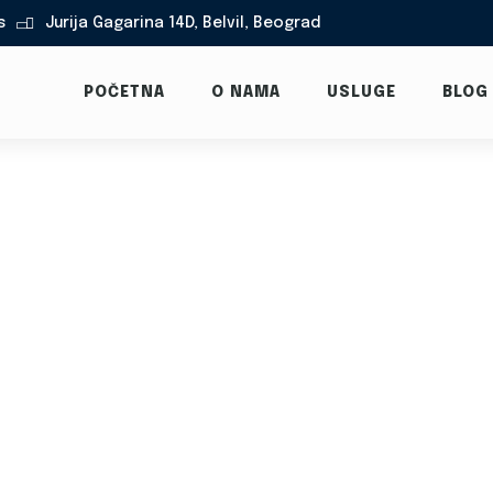
s
Jurija Gagarina 14D, Belvil, Beograd

POČETNA
O NAMA
USLUGE
BLOG