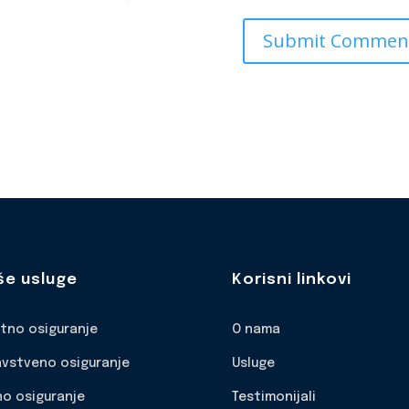
še usluge
Korisni linkovi
otno osiguranje
O nama
avstveno osiguranje
Usluge
no osiguranje
Testimonijali