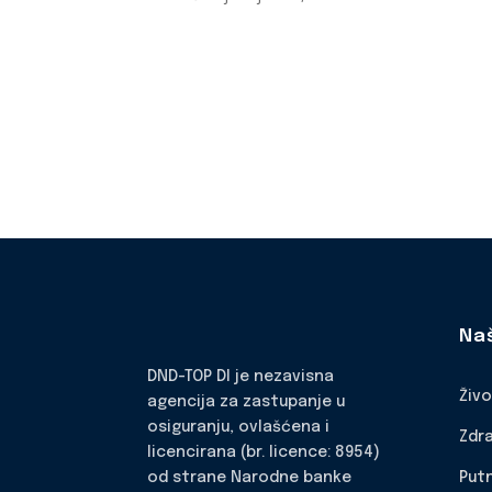
Na
DND-TOP DI je nezavisna
Živ
agencija za zastupanje u
osiguranju, ovlašćena i
Zdr
licencirana (br. licence: 8954)
Put
od strane Narodne banke