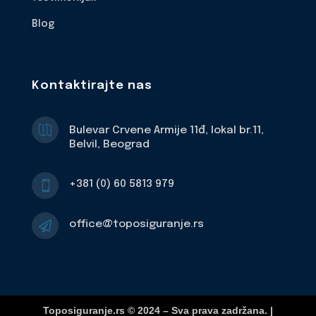
Blog
Kontaktirajte nas

Bulevar Crvene Armije 11đ, lokal br.11,
Belvil, Beograd
+381 (0) 60 5813 979

office@toposiguranje.rs

Toposiguranje.rs © 2024 – Sva prava zadržana. |