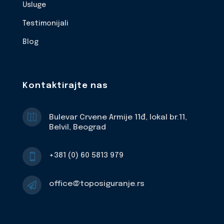
Usluge
Testimonijali
Blog
Kontaktirajte nas

Bulevar Crvene Armije 11đ, lokal br.11,
Belvil, Beograd
+381 (0) 60 5813 979

office@toposiguranje.rs
