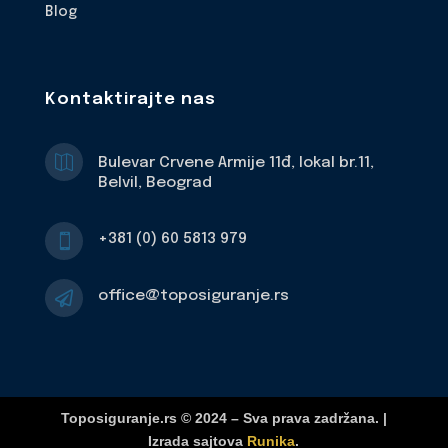
Blog
Kontaktirajte nas

Bulevar Crvene Armije 11đ, lokal br.11,
Belvil, Beograd
+381 (0) 60 5813 979

office@toposiguranje.rs

Toposiguranje.rs © 2024 – Sva prava zadržana. |
Izrada sajtova
Runika
.